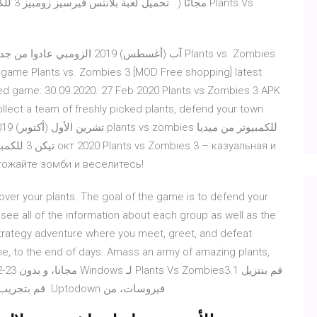
ated game: 30.09.2020. 27 Feb 2020 Plants vs Zombies 3 APK
lect a team of freshly picked plants, defend your town
тожайте зомби и веселитесь!
ver your plants. The goal of the game is to defend your
see all of the information about each group as well as the
strategy adventure where you meet, greet, and defeat
me, to the end of days. Amass an army of amazing plants,
‫قم بنتز
فيروسات، من Uptodown. قم بتجريب آخر إصدار من Plants Vs Zombies2016 لـ Windows