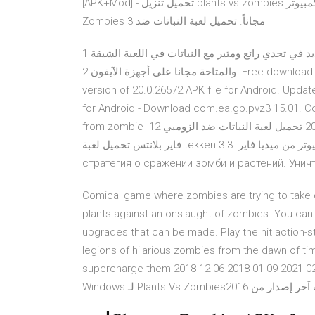
[APK+Mod] - تحميل تنزيل plants vs zombies مجانًا ( تحميل لعبة بلانتس فيرسيز زومبيز 3 للكمبيوتر Plants Vs
Zombies 3 مجاناً. تحميل لعبة النباتات ضد
1 آب (أغسطس) 2019 الزومبي عادوا من جديد في تحدي رائع ومثير مع النباتات في اللعبة الشيقة Plants vs. Zombies
2 والمتاحة مجانا على أجهزة الآيفون. Free download game Plants vs. Zombies 3 [MOD Free shopping] latest
version of 20.0.26572 APK file for Android. Upd
for Android - Download com.ea.gp.pvz3 15.01. Col
from zombie 12 تشرين الأول (أكتوبر) 2019 تحميل لعبة النباتات ضد الزومبي plants vs zombies للكمبيوتر من ميديا
فاير بلانتس تحميل لعبة tekken 3 تيكن 3 للكمبيوتر من ميديا فاير. 3 окт 2020 Plants vs Zombies 3 – казуальная и
стратегия о сражении зомби и растений. Унич
Comical game where zombies are trying to take o
plants against an onslaught of zombies. You can 
upgrades that can be made. Play the hit action-
legions of hilarious zombies from the dawn of ti
supercharge them 2018-12-06 2018-01-09 2021-02-23 يل Plants Vs Zombies3.1 لـ Windows مجانا، و بدون