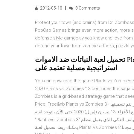
2012-05-10
8 Comments
Protect your town (and brains) from Dr. Zomboss’ 
PopCap Games brings even more action, more st
defense-style gameplay you know and love from ot
defend your town from zombie attacks, puzzle yo
تحميل لعبة النباتات ضد الاموات Plants Vs Zombies مجانا و كاملة لعبة
استراتيجية مسلية تعتمد على
You can download the game Plants vs Zombies 3 f
2020 Plants vs. Zombies™ 3 continues the saga o
Zombies is a grid-based strategy game that sees
Price: Free&nb Plants vs Zombies 3 - بلانتس ضد زومبي 3 بلمختصر يتم تسميتها Pvz 3 النسخة العرب جلب لكم
أحدث إصدار اللعبة مع نسخة المهكرة مجاناً لمتابعين الموقع الأعزاء! 13 نيسان (إبريل) 2020 حتى الآن ، توجد لعبة
"Plants vs. Zombies 3" في اختبار ألفا ويمكنك تنزيلها مجانًا على الهاتف الذكي الذي يعمل بنظام Android لاختباره.
يمكنك ربط تحميل لعبة Plants Vs Zombies 2 للكمبيوتر برابط مباشر مجانا Plants vs. Zombies™ 3 مهكرة لـ اندرويد