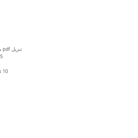
Syngress معالجة وإجراءات الطب الشرعي الرقمي pdf تنزيل
55
 windows 10