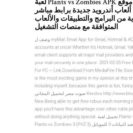
لعبة Plants vs Zombies APK للأندرويد برابط مباشر من خلال موقع
ألعاب أندرويد جديدة برابط مباشر
ة من البرامج والتطبيقات والألعاب
المتوافقة مع منصات التشغيل
وصف ل myMail: Email App for Gmail, Hotmail & AOL E-Mail‏ APK + Mod. myMail – Manage all your email
accounts at once! Whether it's Hotmail, Gmail, Ya
email client supports all major mail providers a
your mail securely in one place. 2021-02-23 Fre
For PC ~ Link Download From MediaFire File Siz
is the most exciting game in my opinion at this 
including myself, because this game is fun, funny and exciting. ات فقط علي موقعنا
صوت مصر لتحميل المجاني Kerolos http://www.blogger.com/profile وصف ل Free Robux&Roblox Grabber -
New‏ Being able to get free robux each morning is a special thing and doesn't happen regularly, using our
app you'll have this advantage over other roblx p
without doing anything special. تحميل لعبة Plants vs Zombies 3 (PVZ 3) للاندرويد مجانا اخر اصدار - 0 تحميل لعبة
Plants vs Zombies 3 