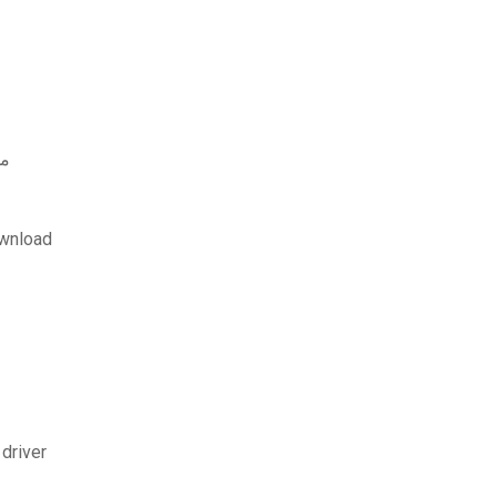
مجاني
a file download
 driver