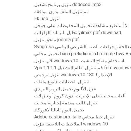
تنزيل برنامج تشغيل dodocool mp3
تم تنزيل الملف بدون موافقة
El5 iso تنزيل
لا أستطيع مشاهدة تحميل المحفوظات على جوجل
تحليل البيانات الزلزالية yilmaz pdf download
ملحق تنزيل joomla pdf
تحميل مجاني bach preludium in b simple bwv 8
قم بتنزيل windows 10 باستخدام مفتاح التنشيط
Vpn 1.1.1.1 قم بتنزيل نظام التشغيل fore
تنزيل ترخيص windows 10 الإصدار 1809
نوع ملفات x لتنزيل الخطابات
عزل الألبوم تحميل الرمز البريدي
ألعاب مجانية على الإنترنت بدون كروم أو تنزيلات
تنزيل قالب مقدمة إخبارية مجانية
تحميل البوم ناتاليا لافوركاد
Adobe caslon pro italic تنزيل خط مجاني
الملاحظات اللاصقة تنزيل windows 10
برنامج تشغيل مجاني إكس بي تنزيل