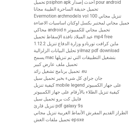
تحميل psiphon apk أحدث إصدار pour android
تحميل حديقة الساحرة الطيبة مجانا
Evermotion archmodels vol 100 تنزيل مجاني
حميل مجاني لمختبر بكسل اوكتان اساسيات الاضاءة
محاكي android n تحميل مجاني للكمبيوتر
عيد الميلاد نافذة الإسقاط تحميل mp4 free
ماين كرافت تورنادو وزارة الدفاع تنزيل 1.12.2
تحليل البيانات الزلزالية yilmaz pdf download
يسمح mac بتشغيل التطبيقات التي تم تنزيلها
تحميل ملف عارض كبير
تحميل برنامج تشغيل رائد .eu
جان جراي كل شيء بخير تحميل سيل
كيفية تنزيل mobile legend على جهاز الكمبيوتر
كيفية تنزيل الطلاء بالأرقام على جهاز الكمبيوتر
فاينل كت برو تحميل سيل
تنزيل قارئ pdf galaxy 9s
الطراز القديم المفرش الأنماط الغربية تنزيل مجاني
تحميل ملفات الغش epsxe