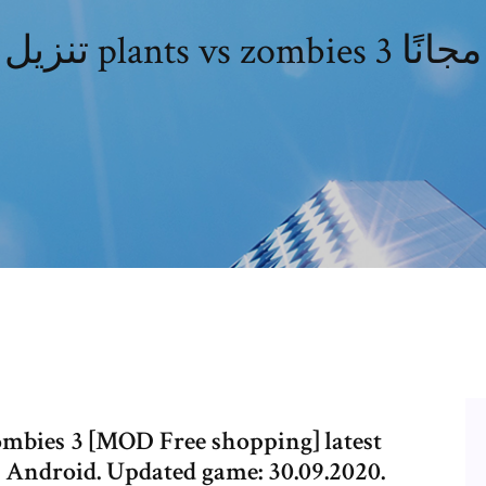
تنزيل plants vs zombies 3 مجانًا
ombies 3 [MOD Free shopping] latest
r Android. Updated game: 30.09.2020.