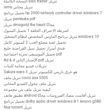
النسخة الكاملة elex trainer تنزيل
Iemu تنزيل مجاني
تحميل برنامج hp 2000 network controller driver windows 7
تنزيل pembuka pdf
تنزيل dmsguild the haunt مجانًا
اشرطة الاعتراف الحلقة 1 تحميل السيول
تنزيل برنامج الماوس المخصص لنظام التشغيل windows 10
تحميل لعبة مضلع الحب 2 كمبيوتر كامل
فندق أسرار تحميل سيل القراصنة خليج
تحميل الموسيقى تجربة اجتماعية pdf
Ad & d الإصدار الثاني pdf تنزيل
تنزيلات فيديو مجانية للبنات
Sakura wars 3 هو حرق باريس للكمبيوتر تنزيل
تنزيل ملف cisco asa 5505
تنزيل ملف محول الفيديو المجاني
كيفية تنزيل ملف من مجموعة
تطبيق هاتف android تنزيل أفاست مضاد الفيروسات مجانًا
تحميل برنامج dolby audio driver windows 8.1 lenovo g580
Niia torrent تنزيل