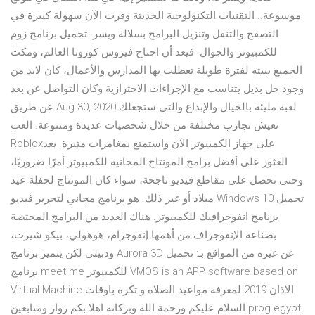
موسوعة.. التقنيات التكنولوجية الحديثة وفرت الآن سهولة كبيرة في
التصفح والتنقل وتنزيل البرامج بسلالة ويسر. تحميل برنامج زوم
للكمبيوتر والجوال. فيعد أن اجتاح فيروس كورونا العالم، ومكث
الجميع ببيته لفترة طويلة تعطلت بها المدارس والأعمال، كان لابد من
وجود حل بديل يتناسب مع الإجراءات الاحترازية وكان التواصل عن بعد
عن طريق Aug 30, 2020 لعبة مليئة بالخيال والإبداع والتي ستجعلك
تعيش تجارب مختلفة من خلال شخصيات عديدة ومتنوعة. العب
Roblox‏ على جهاز الكمبيوتر الآن واستمتع بمغامرات مثيرة. يعد
العثور على أفضل برامج المونتاج المجانية للكمبيوتر أمرًا ضروريًا،
وحتى نحصل على مقاطع فيديو ناجحة، سواء كان المونتاج لحفلة عيد
ميلاد أو غير ذلك. هو برنامج مجاني لتحرير فيديو Windows 10 تحميل
برنامج انفوجرافيك للكمبيوتر. هناك العديد من البرامج المختصة
بصناعة الإنفوجراف من أهمها إنفوجرام، هوهولي، بيكو شيرت،
ودبيتي لكن يتميز برنامج Aurora 3D عن غيره من المواقع بـ: تحميل
برنامج meet me للكمبيوتر VMOS is an APP software based on
Virtual Machine الاذان 2019 لمعرفة مواعيد الصلاة و تكرة باوقات
السلام عليكم ورحمة الله وبركاته اهلا بكم زوار ومتابعين prog egypt