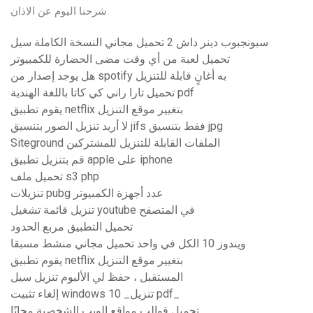
شرحنا اليوم عن الاذان.
سبونجبوب دينر داش 2 تحميل مجاني النسخة الكاملة سيل
تحميل لعبة من أي وقت مضى الحضارة للكمبيوتر
هل يوجد إصدار من spotify به أغانٍ قابلة للتنزيل
تحميل تارا راني كي كاتا باللغة الهندية pdf
يقوم تطبيق netflix بتغيير موقع التنزيل
لا أريد تنزيل الصور بتنسيق jifs فقط بتنسيق jpg
Siteground الملفات القابلة للتنزيل للمشتركين
قم بتنزيل تطبيق apple على iphone
تحميل ملف s3 php
تنزيلات pubg عدد أجهزة الكمبيوتر
تنزيل قائمة تشغيل youtube في المتصفح
تحميل التطبيق مربع الحدود
ويندوز 10 الكل في واحد تحميل مجاني منشط مسبقا
يقوم تطبيق netflix بتغيير موقع التنزيل
المستقبل ، حفظ لي الألبوم تنزيل سيل
إلغاء تثبيت windows 10 _تنزيل pdf_
تحميل قوالب مواقع الويب الشخصية مجانًا