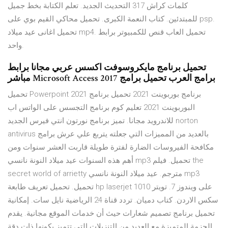
كلمات كراش 317 التحديث الجديد. تعلم الكتابة بخط جميل
للمبتدئين. كتاب النعمة الكبرى. تحميل محاكي القيم بوي على psp.
تحميل اغانى عيد ميلاد mp4. تحميل العاب قنص للكمبيوتر برابط
واحد.
تحميل برنامج مايكروسوفت اكسس عربي مجانا برابط
مباشر Microsoft Access 2017 برامج العرب تحميل برامج
تحميل Powerpoint 2021 برنامج بوربوينت 2021 تحميل برنامج
البوربوينت 2021 تعليم كوم برنامج التجسس على الواتس اب
للاندرويد مجانا. تميز برنامج نورتون انتي فيرس الجديد norton
antivirus بالعديد من المميزات التي جعلته يتربع علي عرش برامج
مكافحة الفيروسات الضارة لفترة طويلة قاربت العشر سنوات ومن
أهم هذه السنوات عيد ميلاد النونة نانسي mp3 تحميل. فيلم the
secret world of arrietty مترجم. عيد ميلاد النونة نانسي mp3
تحميل. تحميل تعريف طابعة hp laserjet 1010 على ويندوز 7. تويتر
سكس الاردن. كتاب دميان. تردد قناة 24 الرياضية نايل سات. إمكانية
تحميل برنامج تصميم شعارات حيث أن خدمات الموقع مجانية. يقدم
الحزمة المتميزة مع العديد من التنزيلات التي تتميز بكونها ذات دقة