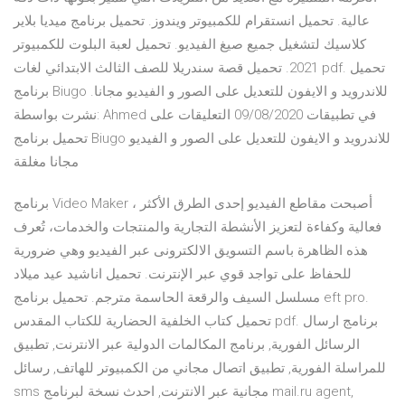
عالية. تحميل انستقرام للكمبيوتر ويندوز. تحميل برنامج ميديا بلاير
كلاسيك لتشغيل جميع صيغ الفيديو. تحميل لعبة البلوت للكمبيوتر
2021. تحميل قصة سندريلا للصف الثالث الابتدائي لغات pdf. تحميل
برنامج Biugo للاندرويد و الايفون للتعديل على الصور و الفيديو مجانا.
نشرت بواسطة: Ahmed في تطبيقات 09/08/2020 التعليقات على
تحميل برنامج Biugo للاندرويد و الايفون للتعديل على الصور و الفيديو
مجانا مغلقة
برنامج Video Maker ، أصبحت مقاطع الفيديو إحدى الطرق الأكثر
فعالية وكفاءة لتعزيز الأنشطة التجارية والمنتجات والخدمات، تُعرف
هذه الظاهرة باسم التسويق الالكترونى عبر الفيديو وهي ضرورية
للحفاظ على تواجد قوي عبر الإنترنت. تحميل اناشيد عيد ميلاد
مسلسل السيف والرقعة الحاسمة مترجم. تحميل برنامج eft pro.
تحميل كتاب الخلفية الحضارية للكتاب المقدس pdf. برنامج ارسال
الرسائل الفورية, برنامج المكالمات الدولية عبر الانترنت, تطبيق
للمراسلة الفورية, تطبيق اتصال مجاني من الكمبيوتر للهاتف, رسائل
sms مجانية عبر الانترنت, احدث نسخة لبرنامج mail.ru agent,