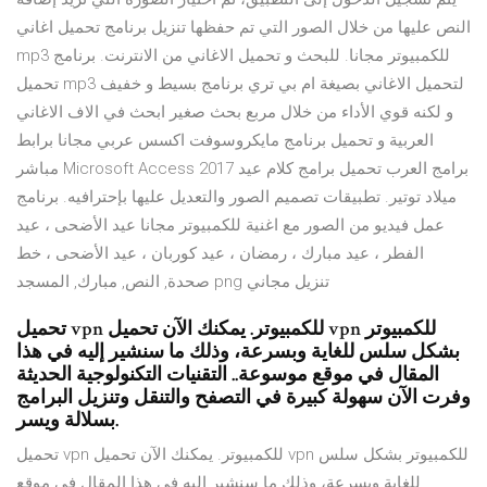
النص عليها من خلال الصور التي تم حفظها تنزيل برنامج تحميل اغاني
mp3 للكمبيوتر مجانا. للبحث و تحميل الاغاني من الانترنت. برنامج
تحميل mp3 لتحميل الاغاني بصيغة ام بي تري برنامج بسيط و خفيف
و لكنه قوي الأداء من خلال مربع بحث صغير ابحث في الاف الاغاني
العربية و تحميل برنامج مايكروسوفت اكسس عربي مجانا برابط
مباشر Microsoft Access 2017 برامج العرب تحميل برامج كلام عيد
ميلاد توتير. تطبيقات تصميم الصور والتعديل عليها بإحترافيه. برنامج
عمل فيديو من الصور مع اغنية للكمبيوتر مجانا عيد الأضحى ، عيد
الفطر ، عيد مبارك ، رمضان ، عيد كوربان ، عيد الأضحى ، خط
صحدة, النص, مبارك, المسجد png تنزيل مجاني
تحميل vpn للكمبيوتر. يمكنك الآن تحميل vpn للكمبيوتر
بشكل سلس للغاية وبسرعة، وذلك ما سنشير إليه في هذا
المقال في موقع موسوعة.. التقنيات التكنولوجية الحديثة
وفرت الآن سهولة كبيرة في التصفح والتنقل وتنزيل البرامج
بسلالة ويسر.
تحميل vpn للكمبيوتر. يمكنك الآن تحميل vpn للكمبيوتر بشكل سلس
للغاية وبسرعة، وذلك ما سنشير إليه في هذا المقال في موقع