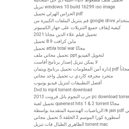
تنزيل windows 10 build 16299 iso image
الحراس الهزلي تحميل pdf
كيفية إيقاف جميع التنزيلات على جهاز الكمبيوتر
تحميل فيلم علاء الدين مجانا 2021
ماين كرافت 8.9 تحميل
تحميل attila total war مجانًا
تحميل مجاني ملف. ppt لتحويل الفيديو
لا يمكن تنزيل إصدار برنامج أفاست
ة أمن المعلومات تحميل برنامج ويتمان pdf مجاناً
متجرد مجرفة كاردي ب تحميل واحد مجاني
أفضل التطبيقات لتنزيل فيديو يوتيوب
Dvd to mp4 torrent download
النجوم باتل فرونت 2013 pc download torrent
تحميل لعبة queenest hits 1 & 2 torrent مجانًا
زيل مجاني
أسطورة كورا الموسم 2 الحلقة 5 تحميل مجاني
الظاهري الطبال فات تنزيل torrent mac