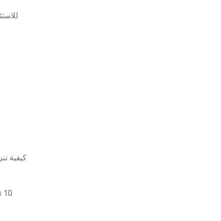
سيتم تنزيل برنام
كيفية تن
تنزيل t p2035n