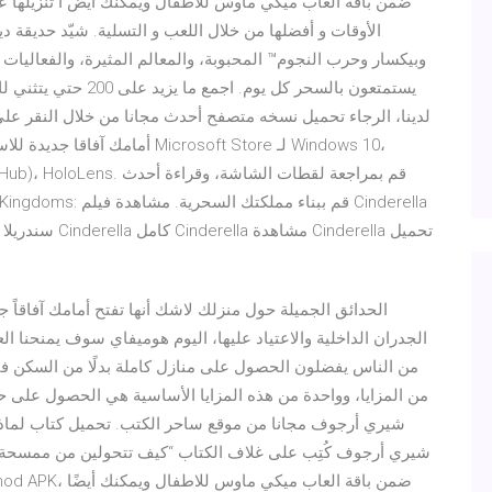
الأوقات و أفضلها من خلال اللعب و التسلية. شيّد حديقة 
يستمتعون بالسحر كل ي
لدينا، الرجاء تحميل نسخه متصفح أحدث مجانا من خلال النقر علي 
أمامك آفاقا جديدة للاستمتاع وال
m (Surface Hub)، HoloLens
الحدائق الجميلة حول منزلك لاشك أنها تفتح أمامك آفاقاً ج
الجدران الداخلية والاعتياد عليها، اليوم هوميفاي سوف يمنحنا ال
من الناس يفضلون الحصول على منازل كاملة بدلًا من السكن
من المزايا، وواحدة من هذه المزايا الأساسية هي الحصول على حد