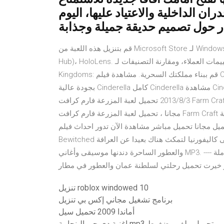
ان الداخلية والاعتياد عليها، اليوم
ر حول تصميم حديقة جميلة وجذابة
قم بتنزيل هذه اللعبة من Microsoft Store لـ Windows 10، Windows 10 Mobile، Windows 10 Team (Surface
Hub)، HoloLens. قم بمراجعة لقطات الشاشة، وقراءة أحدث تقييمات العملاء، ومقارنة التصنيفات لـ Disney Magic
Kingdoms: قم ببناء مملكتك السحرية. مشاهدة فيلم Cinderella 2015 مترجم ايجي بست. فيلم Cinderella سندريلا
بجودة عالية Cinderella كامل Cinderella مشاهدة Cinderella تحميل EgyBest. الفيلم الدراما و العائلي و الخيال و
2013/8/3 تحميل لعبة المزرعة فارم كرافت Farm Craft للكمبيوتر برابط مباشر من ميديا فاير مضغوطة بحجم صغير جدا
مجانا ، تحميل لعبة المزرعة فارم كرافت Farm Craft تقع لعبة Farm Craft في الريف وتؤدي دور Ginger ، وهي فتاة تقدم
ميل مجانا تحميل مباشر مشاهدة الآن تدور احداث فيلم
Bewitched حول الساحرة الطيبة "إليزابيل" التي تمل حياتها بالسحر؛ فتتجه إلى كاليفورنيا لتمكث هناك بعيدا عن العرافة
والعطور الساحرة دندنها موسيقى وأغاني MP3. دندنها العرافة والعطور الساحرة العرافة و العطور الساحرة ---- كاملة ----
خيرت تحميل رحلتي لسلطنة عمان والعطور في مطار
تنزيل roblox windowed 10
برنامج تشغيل مجاني إكس بي تنزيل
أماندا 2009 تحميل سيل
اغنية دي جي البنجابية mp3 تحميل ملف مضغوط