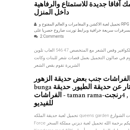
ك آفاقا جديدة للاستمتاع والرفاهية
داخل المنزل
تحميل لعبة الاكشن و المغامرات و العالم المفتوح و RPG الرائعة Finn and Jake’s Epic Quest بروابط مباشرة ومقسمة
2 Comments
لعبة صالون قص الشعر, العاب قص شعر بنات 2016 في محل الكوافير وقص الشعر مع المتخصص 47 546 العاب تلوين
يوم في صالون التجميل بعمل قصات شعر للبنات وكانت
الشريرة تقوم بقص الشعر
راشات جنب بعض حديقة الزهور:taman
bunga الدخول مجاناً , من9ص الى 6م \ 6امتار عن حديقة الطيور. حديقة
الفراشات - taman rama-الدخول =10رنجت , 1رنجت للكاميرا العاديه , 4رنجت
للفيديو
تحميل لعبة حديقة الملكه queens garden مجانا من موقع مملكة البرامج والالعاب تحميل لعبة فتوات الشوارع Fighting
Force للكمبيوتر برابط مباشر من ميديا فاير السلام عليكم برحمة الله تحميل لعبة ديزني مملكة السحر Disney Magic