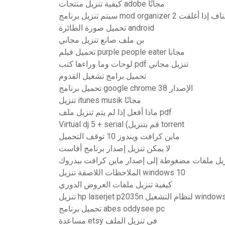
كيفية تنزيل منتجات adobe مجانًا
ج mod organizer 2 للاستئناف إذا أغلقت
تحميل صورة الطائرة android
بن ملف صانع تنزيل مجاني
تحميل فيلم purple people eater مجانا
لوحات وما وراءها كتب pdf تنزيل مجاني
تحميل برامج تشغيل القدوم
تحميل برنامج google chrome الإصدار 38
تنزيل itunes musik مجانًا
ماذا أفعل إذا لم يتم تنزيل ملف pdf
Virtual dj 5 + serial (قم بتنزيل torrent
ماين كرافت ويندوز 10 توقف التحميل
لا يمكن تنزيل إصدار برنامج أفاست
زيل ملفات مضغوطة إلى إصدار ماين كرافت بيدروك
الملاحظات اللاصقة تنزيل windows 10
كيفية تنزيل ملفات العروض الدوري
hp laserje لنظام التشغيل windows 10
تحميل برنامج abes oddysee pc
مساعدة etsy في تنزيل الملف